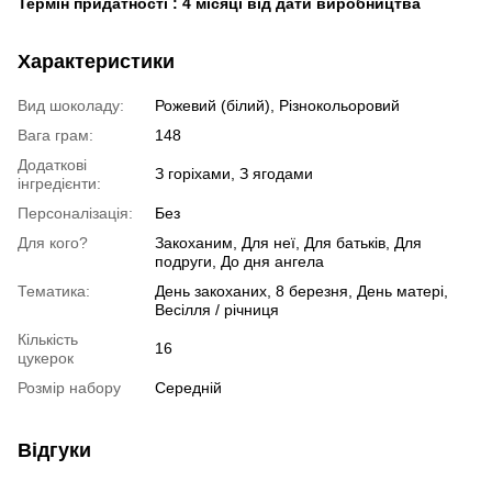
Термін придатності : 4 місяці від дати виробництва
Характеристики
Вид шоколаду:
Рожевий (білий), Різнокольоровий
Вага грам:
148
Додаткові
З горіхами, З ягодами
інгредієнти:
Персоналізація:
Без
Для кого?
Закоханим, Для неї, Для батьків, Для
подруги, До дня ангела
Тематика:
День закоханих, 8 березня, День матері,
Весілля / річниця
Кількість
16
цукерок
Розмір набору
Середній
Відгуки