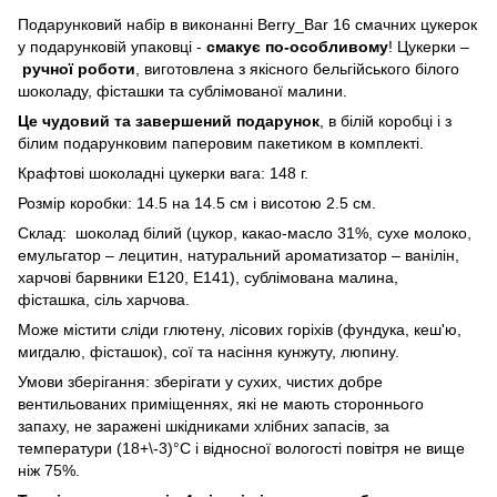
Подарунковий набір в виконанні Berry_Bar 16 смачних цукерок
у подарунковій упаковці -
смакує по-особливому
! Цукерки –
ручної роботи
, виготовлена з якісного бельгійського білого
шоколаду, фісташки та сублімованої малини.
Це чудовий та завершений подарунок
, в білій коробці і з
білим подарунковим паперовим пакетиком в комплекті.
Крафтові шоколадні цукерки вага: 148 г.
Розмір коробки: 14.5 на 14.5 см і висотою 2.5 см.
Склад: шоколад білий (цукор, какао-масло 31%, сухе молоко,
емульгатор – лецитин, натуральний ароматизатор – ванілін,
харчові барвники E120, E141), сублімована малина,
фісташка, сіль харчова.
Може містити сліди глютену, лісових горіхів (фундука, кеш'ю,
мигдалю, фісташок), сої та насіння кунжуту, люпину.
Умови зберігання: зберігати у сухих, чистих добре
вентильованих приміщеннях, які не мають стороннього
запаху, не заражені шкідниками хлібних запасів, за
температури (18+\-3)°С і відносної вологості повітря не вище
ніж 75%.