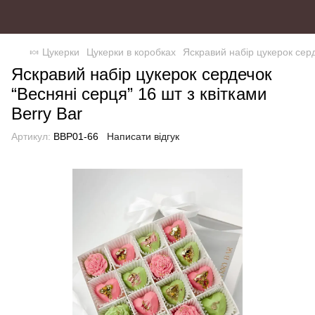
🍬 Цукерки
Цукерки в коробках
Яскравий набір цукерок серд
Яскравий набір цукерок сердечок
“Весняні серця” 16 шт з квітками
Berry Bar
Артикул:
BBP01-66
Написати відгук