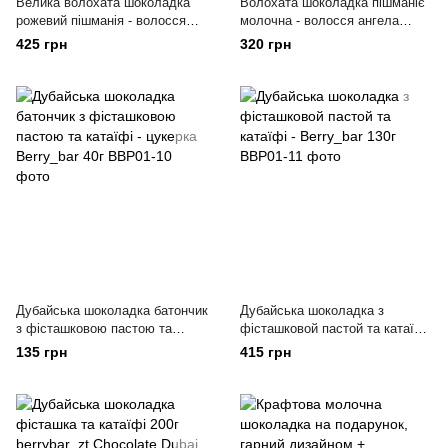
Велика волохата шоколадка
Волохата шоколадка пішманіє
рожевий пішманія - волосся
молочна - волосся ангела
ангела berrybar_zt 150г
berrybar_zt 120г
425 грн
320 грн
Дубайська шоколадка батончик
Дубайська шоколадка з
з фісташковою пастою та
фісташковой пастой та катаїфі
катаїфі - цукерка Berry_bar 40г
- Berry_bar 130г
135 грн
415 грн