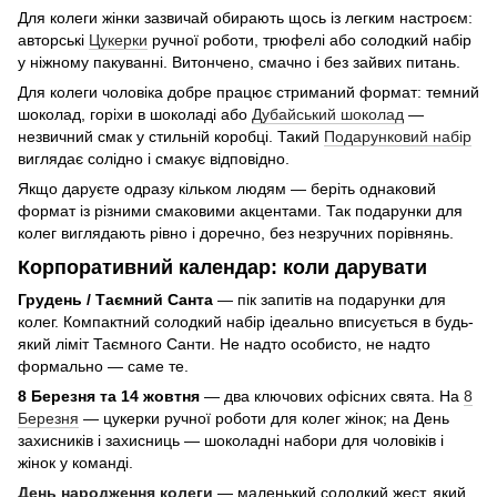
Для колеги жінки зазвичай обирають щось із легким настроєм:
авторські
Цукерки
ручної роботи, трюфелі або солодкий набір
у ніжному пакуванні. Витончено, смачно і без зайвих питань.
Для колеги чоловіка добре працює стриманий формат: темний
шоколад, горіхи в шоколаді або
Дубайський шоколад
—
незвичний смак у стильній коробці. Такий
Подарунковий набір
виглядає солідно і смакує відповідно.
Якщо даруєте одразу кільком людям — беріть однаковий
формат із різними смаковими акцентами. Так подарунки для
колег виглядають рівно і доречно, без незручних порівнянь.
Корпоративний календар: коли дарувати
Грудень / Таємний Санта
— пік запитів на подарунки для
колег. Компактний солодкий набір ідеально вписується в будь-
який ліміт Таємного Санти. Не надто особисто, не надто
формально — саме те.
8 Березня та 14 жовтня
— два ключових офісних свята. На
8
Березня
— цукерки ручної роботи для колег жінок; на День
захисників і захисниць — шоколадні набори для чоловіків і
жінок у команді.
День народження колеги
— маленький солодкий жест, який