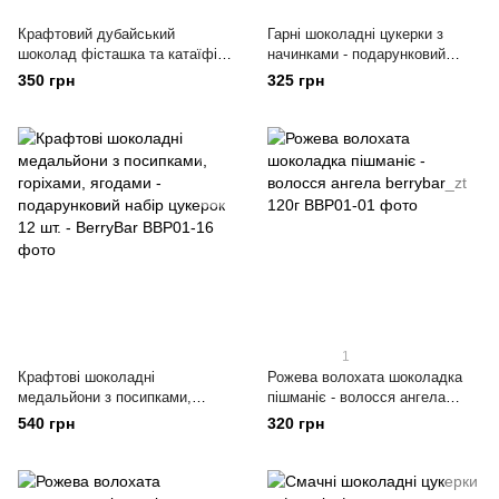
Крафтовий дубайський
Гарні шоколадні цукерки з
шоколад фісташка та катаїфі -
начинками - подарунковий
Berry_bar 130г
набір цукерок 9 шт - berrybar_zt
350 грн
325 грн
1
Крафтові шоколадні
Рожева волохата шоколадка
медальйони з посипками,
пішманіє - волосся ангела
горіхами, ягодами -
berrybar_zt 120г
540 грн
320 грн
подарунковий набір цукерок 12
шт. - BerryBar