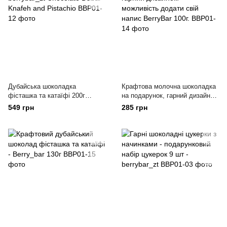
Дубайська шоколадка
Крафтова молочна шоколадка
фісташка та катаїфі 200г
на подарунок, гарний дизайном
berrybar_zt Chocolate Dubai
+ можливість додати свій
549 грн
285 грн
Knafeh and Pistachio
напис BerryBar 100г.