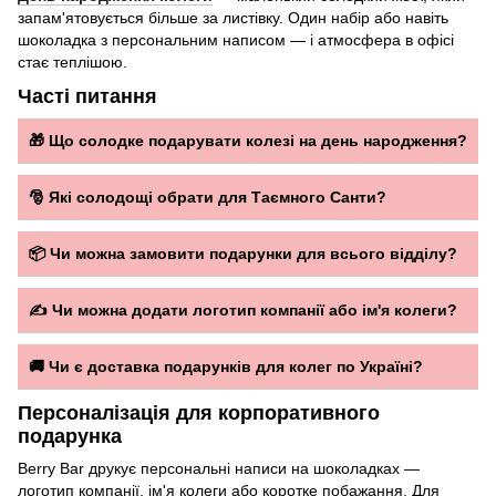
запам'ятовується більше за листівку. Один набір або навіть
шоколадка з персональним написом — і атмосфера в офісі
стає теплішою.
Часті питання
🎁 Що солодке подарувати колезі на день народження?
На день народження колезі підійде
Подарунковий набір
з
авторськими цукерками або
Дубайський шоколад
у
🎅 Які солодощі обрати для Таємного Санти?
красивому пакуванні. Компактно, смачно і виглядає
Для Таємного Санти ідеальний варіант — готовий
доречно в офісному контексті.
Подарунковий набір
середнього розміру: не надто
📦 Чи можна замовити подарунки для всього відділу?
особисто, не надто дрібно. Berry Bar пропонує набори під
Так. Для командних замовлень від 10 штук Berry Bar
різний бюджет — від мінімального до більш
підбирає формат і умови. Напишіть нам із кількістю і датою
✍️ Чи можна додати логотип компанії або ім'я колеги?
презентабельного.
— узгодимо все швидко.
Так. На шоколадках доступний персональний напис — ім'я,
дата, короткий текст або логотип компанії. Вкажіть
🚚 Чи є доставка подарунків для колег по Україні?
побажання в коментарі при замовленні або напишіть нам
Так, Berry Bar доставляє по всій Україні. Оформіть
для узгодження дизайну.
Персоналізація для корпоративного
замовлення онлайн або напишіть нам для корпоративного
подарунка
замовлення — і подарунки для колег прибудуть вчасно у
готовому пакуванні.
Berry Bar друкує персональні написи на шоколадках —
логотип компанії, ім'я колеги або коротке побажання. Для