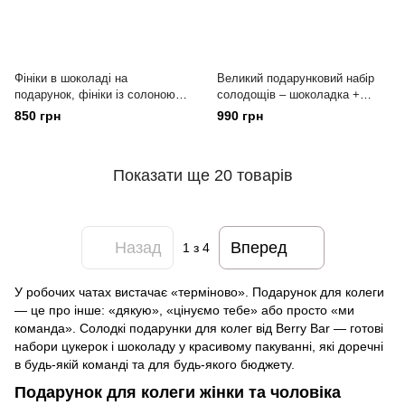
Фініки в шоколаді на
Великий подарунковий набір
подарунок, фініки із солоною
солодощів – шоколадка +
карамеллю та сиром Дорблю 9
медальйони + цукерки Berry
850 грн
990 грн
шт BerryBar
Bar
Показати ще 20 товарів
Назад
Вперед
1
з 4
У робочих чатах вистачає «терміново». Подарунок для колеги
— це про інше: «дякую», «цінуємо тебе» або просто «ми
команда». Солодкі подарунки для колег від Berry Bar — готові
набори цукерок і шоколаду у красивому пакуванні, які доречні
в будь-якій команді та для будь-якого бюджету.
Подарунок для колеги жінки та чоловіка