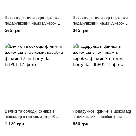
Шоколадні великодні цукерки -
Шоколадні великодні цукерки -
подарунковий набір цукерок у
подарунковий набір цукерок у
формі яєць та зайчиків 16 шт
формі яєць та зайчиків 9 шт до
565 грн
345 грн
до Великодня - berrybar_zt
Великодня - berrybar_zt
Великі та солодкі фіники в
Подарункові фіники в шоколаді
шоколаді з горіхами, коробка
з начинками, коробка фіників 9
фіників 12 шт Berry Bar
шт мікс Berry Bar
1 120 грн
850 грн