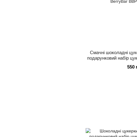
Смачні шоколадні цук
подарунковий набір цук
Berr
550 