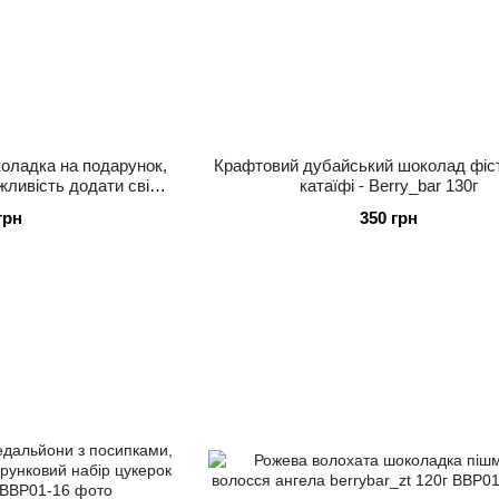
оладка на подарунок,
Крафтовий дубайський шоколад фіс
жливість додати свій
катаїфі - Berry_bar 130г
yBar 100г.
грн
350 грн