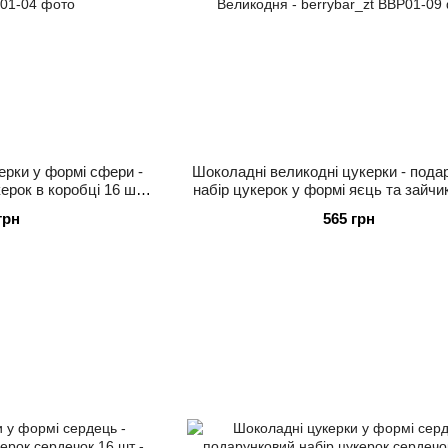
ерки у формі сфери -
Шоколадні великодні цукерки - пода
ерок в коробці 16 шт -
набір цукерок у формі яєць та зайчи
yBar
до Великодня - berrybar_zt
грн
565 грн