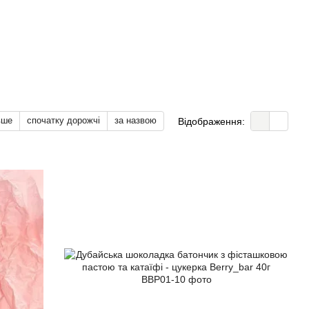
473385
Укр
UAH
вше
спочатку дорожчі
за назвою
Відображення: