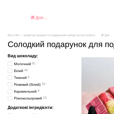
Перейти до основного контенту
🍫 Шоколад
🍬 Цукерки
🎁 Подарункові набори
🫘 Фін
🌸 До свята
🎁 Для ...
🇺🇦 Колекція
Зібрати набір
Berry Bar — крафтові цукерки та подарункові набори ручної роботи
🎁 Для ...
Солодкий подарунок для по
Вид шоколаду:
81
Молочний
49
Білий
6
Темний
30
Рожевий (білий)
8
Карамельний
10
Різнокольоровий
Додаткові інгредієнти: