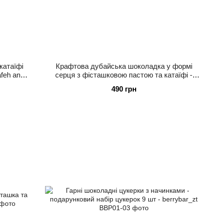
катаїфі
Крафтова дубайська шоколадка у формі
afeh and
серця з фісташковою пастою та катаїфі -
Berry_bar 160г
490 грн