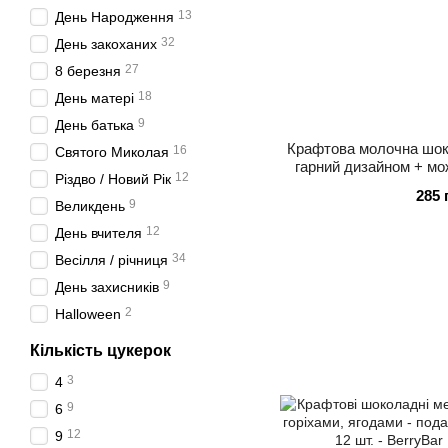
13
День Народження
32
День закоханих
27
8 березня
18
День матері
9
День батька
Крафтова молочна шок
16
Святого Миколая
гарний дизайном + мо
12
Різдво / Новий Рік
напис Berr
285 
9
Великдень
12
День вчителя
34
Весілля / річниця
9
День захисників
2
Halloween
Кількість цукерок
3
4
9
6
12
9