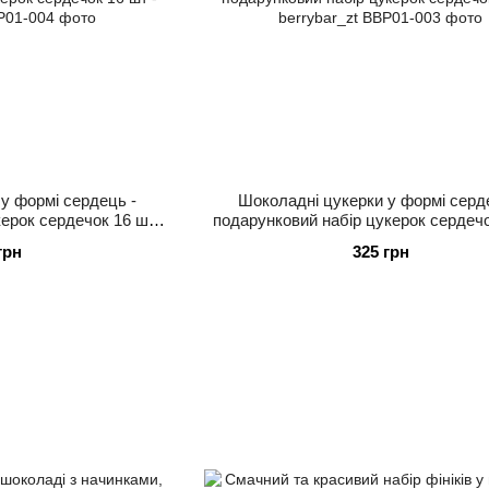
у формі сердець -
Шоколадні цукерки у формі серд
ерок сердечок 16 шт -
подарунковий набір цукерок сердечо
ar_zt
berrybar_zt
грн
325 грн