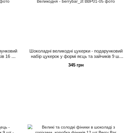
рунковий
Шоколадні великодні цукерки - подарунковий
ків 16 шт
набір цукерок у формі яєць та зайчиків 9 шт
до Великодня - berrybar_zt
345 грн