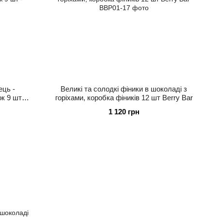
ець -
Великі та солодкі фіники в шоколаді з
к 9 шт -
горіхами, коробка фіників 12 шт Berry Bar
1 120 грн