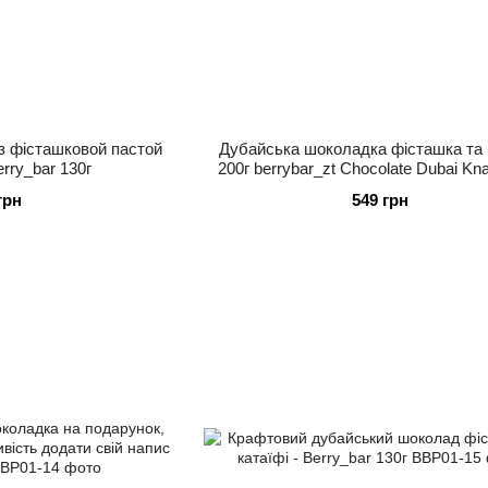
з фісташковой пастой
Дубайська шоколадка фісташка та 
erry_bar 130г
200г berrybar_zt Chocolate Dubai Kn
Pistachio
грн
549 грн