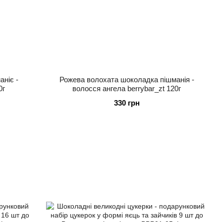
ніє -
Рожева волохата шоколадка пішманія -
0г
волосся ангела berrybar_zt 120г
330 грн