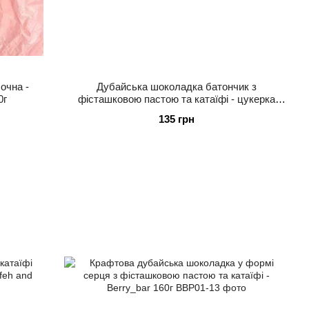
очна -
Дубайська шоколадка батончик з
0г
фісташковою пастою та катаїфі - цукерка
Berry_bar 40г
135 грн