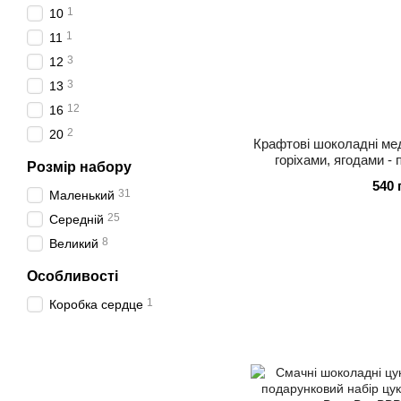
1
10
1
11
3
12
3
13
12
16
2
20
Крафтові шоколадні ме
горіхами, ягодами -
Розмір набору
цукерок 12 шт
540 
31
Маленький
25
Середній
8
Великий
Особливості
1
Коробка сердце