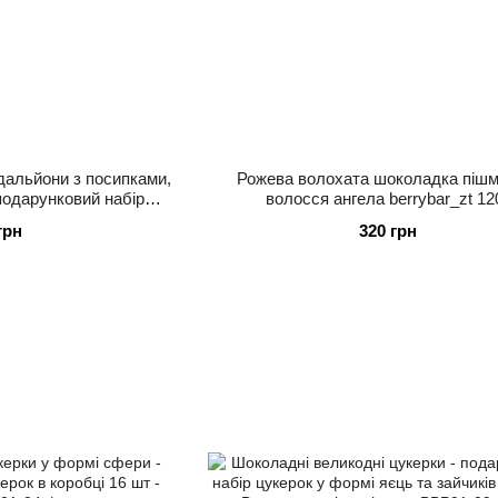
дальйони з посипками,
Рожева волохата шоколадка пішма
 подарунковий набір
волосся ангела berrybar_zt 12
. - BerryBar
грн
320 грн