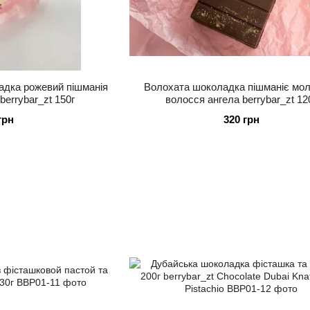
адка рожевий пішманія
Волохата шоколадка пішманіє мол
berrybar_zt 150г
волосся ангела berrybar_zt 12
грн
320 грн