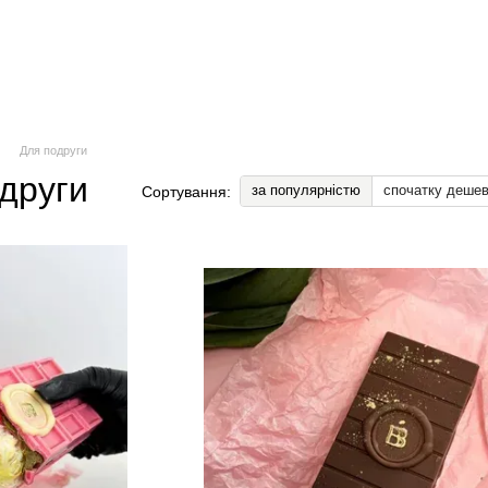
іки
0638
Для подруги
други
за популярністю
спочатку деше
Сортування: