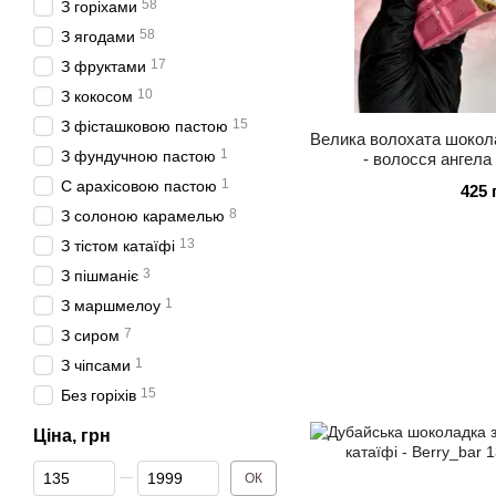
58
З горіхами
58
З ягодами
17
З фруктами
10
З кокосом
15
З фісташковою пастою
Велика волохата шокол
1
З фундучною пастою
- волосся ангела 
1
С арахісовою пастою
425 
8
З солоною карамелью
13
З тістом катаїфі
3
З пішманіє
1
З маршмелоу
7
З сиром
1
З чіпсами
15
Без горіхів
Ціна, грн
Від Ціна, грн
До Ціна, грн
ОК