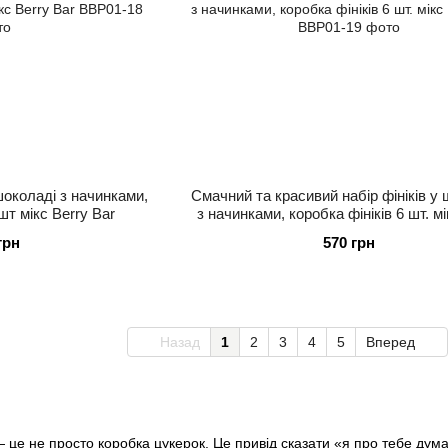
шоколаді з начинками,
Смачний та красивий набір фініків у
шт мікс Berry Bar
з начинками, коробка фініків 6 шт. мі
Bar
грн
570 грн
Назад
1
2
3
4
5
Вперед
це не просто коробка цукерок. Це привід сказати «я про тебе думал