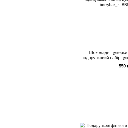
Шоколадні цукерки 
подарунковий набір цук
berryb
550 