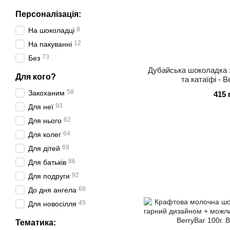
Персоналізація:
8
На шоколадці
12
На пакуванні
73
Без
Дубайська шоколадка 
Для кого?
та катаїфі - B
58
Закоханим
415 
93
Для неї
62
Для нього
64
Для колег
69
Для дітей
86
Для батьків
92
Для подруги
69
До дня ангела
45
Для новосілля
Тематика: