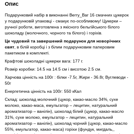
Опис
Подарунковий набір в виконанні Berry_Bar 16 смачних цукерок
у подарунковій упаковці - смакує по-особливому! Цукерки –
ручної роботи, виготовлена з якісного бельгійського білого
шоколаду (молочного, чорного та білого) і горіхів.
Це чудовий та завершений подарунок для новорічних
свят
, в білій коробці і з білим подарунковим паперовим
пакетиком в комплекті.
Крафтові шоколадні цукерки вага: 177 г.
Розмір коробки: 14.5 на 14.5 см і висотою 2.5 см.
Харчова цінність на 100г : білки -7.5г, Жири - 36.8г, Вуглеводи -
50г
Енергетична цінність на 100г: 550 кКал
Склад: шоколад молочний (цукор, какао-масло 34%, сухе
молоко, какао-маса, емульгатор – лецитин, натуральний
ароматизатор – ванілін), шоколад білий (цукор, какао-масло
31%, сухе молоко, емульгатор – лецитин, натуральний
ароматизатор – ванілін), шоколад чорний (цукор, какао-масло
55%, емульгатор, какао-маса) горіхи (фундук, мигдаль,,