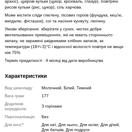
арахіс), цукрові кульки (цукор, крохмаль, глазур), повітряні
рисові кульки (рис, цукор), сіль харчова.
Може містити сліди глютену, лісових горіхів (фундука, кеш'ю,
мигдалю, фісташок), сої та насіння кунжуту, люпину.
Умови зберігання: зберігати у сухих, чистих добре
вентильованих приміщеннях, які не мають стороннього
запаху, не заражені шкідниками хлібних запасів, за
температури (18+\-3)°С і відносної вологості повітря не вище
ніж 75%.
Термін придатності : 4 місяці від дати виробництва
Характеристики
Вид шоколаду:
Молочний, Білий, Темний
Вага грам:
177
Додаткові
З горіхами
інгредієнти:
Персоналізація:
Без
Для кого?
Для неї, Для нього, Для колег, Для дітей,
Для батьків, Для подруги