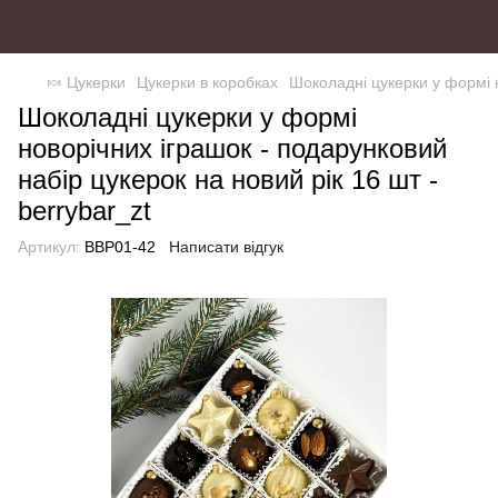
🍬 Цукерки
Цукерки в коробках
Шоколадні цукерки у формі н
Шоколадні цукерки у формі
новорічних іграшок - подарунковий
набір цукерок на новий рік 16 шт -
berrybar_zt
Артикул:
BBP01-42
Написати відгук