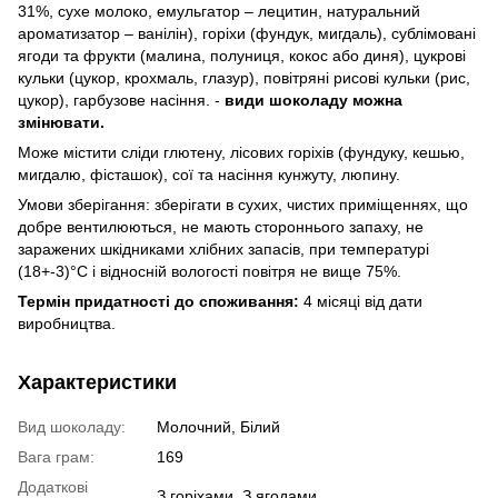
31%, сухе молоко, емульгатор – лецитин, натуральний
ароматизатор – ванілін), горіхи (фундук, мигдаль), сублімовані
ягоди та фрукти (малина, полуниця, кокос або диня), цукрові
кульки (цукор, крохмаль, глазур), повітряні рисові кульки (рис,
цукор), гарбузове насіння. -
види шоколаду можна
змінювати.
Може містити сліди глютену, лісових горіхів (фундуку, кешью,
мигдалю, фісташок), сої та насіння кунжуту, люпину.
Умови зберігання: зберігати в сухих, чистих приміщеннях, що
добре вентилюються, не мають стороннього запаху, не
заражених шкідниками хлібних запасів, при температурі
(18+-3)°С і відносній вологості повітря не вище 75%.
Термін придатності до споживання:
4 місяці від дати
виробництва.
Характеристики
Вид шоколаду:
Молочний, Білий
Вага грам:
169
Додаткові
З горіхами, З ягодами