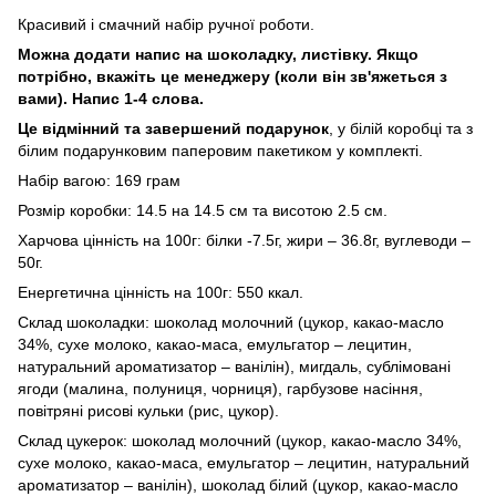
Красивий і смачний набір ручної роботи.
Можна додати напис на шоколадку, листівку. Якщо
потрібно, вкажіть це менеджеру (коли він зв'яжеться з
вами). Напис 1-4 слова.
Це відмінний та завершений подарунок
, у білій коробці та з
білим подарунковим паперовим пакетиком у комплекті.
Набір вагою: 169 грам
Розмір коробки: 14.5 на 14.5 см та висотою 2.5 см.
Харчова цінність на 100г: білки -7.5г, жири – 36.8г, вуглеводи –
50г.
Енергетична цінність на 100г: 550 ккал.
Склад шоколадки: шоколад молочний (цукор, какао-масло
34%, сухе молоко, какао-маса, емульгатор – лецитин,
натуральний ароматизатор – ванілін), мигдаль, сублімовані
ягоди (малина, полуниця, чорниця), гарбузове насіння,
повітряні рисові кульки (рис, цукор).
Склад цукерок: шоколад молочний (цукор, какао-масло 34%,
сухе молоко, какао-маса, емульгатор – лецитин, натуральний
ароматизатор – ванілін), шоколад білий (цукор, какао-масло