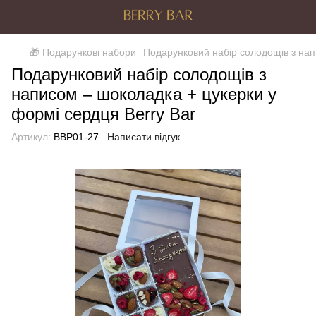
🎁 Подарункові набори
Подарунковий набір солодощів з нап
Подарунковий набір солодощів з
написом – шоколадка + цукерки у
формі сердця Berry Bar
Артикул:
BBP01-27
Написати відгук