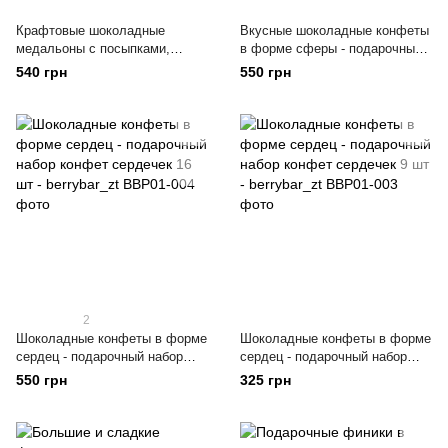
Крафтовые шоколадные
Вкусные шоколадные конфеты
медальоны с посыпками,
в форме сферы - подарочный
орехи, ягоды - подарочный
набор конфет в коробке 16 шт.
540 грн
550 грн
набор конфет 12 шт - BerryBar
- BerryBar
2
Шоколадные конфеты в форме
Шоколадные конфеты в форме
сердец - подарочный набор
сердец - подарочный набор
конфет сердечек 16 шт -
конфет сердечек 9 шт -
550 грн
325 грн
berrybar_zt
berrybar_zt