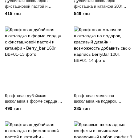
Дубайская шоколадка с
Дубайская шоколадка
фисташковой пастой и
фисташка и катаифи 200г
катаифи - Berrybar 130г
berrybar_zt Chocolate Dubai
415 грн
549 грн
Knafeh and Pistachio
Крафтовая дубайская
Крафтовая молочная
шоколадка в форме сердца с
шоколадка на подарок,
фисташковой пастой и
красивый дизайн +
490 грн
285 грн
катаифи - Berry_bar 160г
возможность добавить свою
надпись BerryBar 100г.