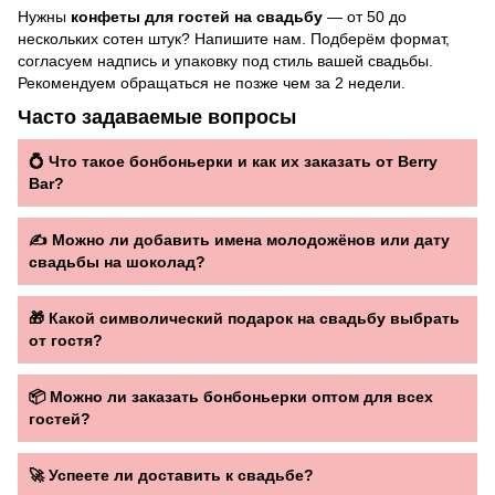
Нужны
конфеты для гостей на свадьбу
— от 50 до
нескольких сотен штук? Напишите нам. Подберём формат,
согласуем надпись и упаковку под стиль вашей свадьбы.
Рекомендуем обращаться не позже чем за 2 недели.
Часто задаваемые вопросы
💍 Что такое бонбоньерки и как их заказать от Berry
Bar?
Бонбоньерки — небольшой сладкий подарок от
молодожёнов каждому гостю на свадьбе. У Berry Bar это
✍️ Можно ли добавить имена молодожёнов или дату
может быть шоколадка с именами молодожёнов и датой
свадьбы на шоколад?
свадьбы, мини-набор конфет или конфеты-сердечки.
Да. На шоколадках доступна персональная надпись —
Напишите нам количество гостей и пожелания —
имена, дата, «Спасибо, что были с нами» или любой
🎁 Какой символический подарок на свадьбу выбрать
подберём формат и согласуем условия.
другой короткий текст. Укажите в комментарии при заказе.
от гостя?
Подарочный набор
Berry Bar или
дубайский шоколад
с
персональной надписью — вкусный, красивый и по-
📦 Можно ли заказать бонбоньерки оптом для всех
настоящему личный вариант вместо конверта.
гостей?
Да. Напишите нам количество гостей — согласуем формат,
надпись и условия для большого заказа. Рекомендуем
🚀 Успеете ли доставить к свадьбе?