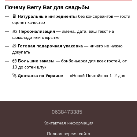
обращаться не позже чем за 2 недели до свадьбы.
Да, если закажете за 3–5 рабочих дней. Для больших
Почему Berry Bar для свадьбы
заказов бонбоньерок — лучше за 2 недели, чтобы было
достаточно времени на изготовление и доставку.
🍫
Натуральные ингредиенты
без консервантов — гости
оценят качество
✍️
Персонализация
— имена, дата, ваш текст на
шоколаде или открытке
🎁
Готовая подарочная упаковка
— ничего не нужно
докупать
📦
Большие заказы
— бонбоньерки для всех гостей, от
10 до сотен штук
🚀
Доставка по Украине
— «Новой Почтой» за 1–2 дня.
0638473385
Контактная информация
Полная версия сайта