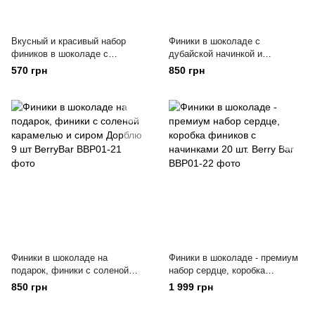
Вкусный и красивый набор
Финики в шоколаде с
фиников в шоколаде с
дубайской начинкой и
начинками, коробка фиников 6
фисташковой посыпкой –
570 грн
850 грн
шт. микс Berry Bar
дубайские финики с
шоколадом 9 шт Berry Bar
Финики в шоколаде на
Финики в шоколаде - премиум
подарок, финики с соленой
набор сердце, коробка
карамелью и сиром Дорблю 9
фиников с начинками 20 шт.
850 грн
1 999 грн
шт BerryBar
Berry Bar