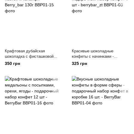
Крафтовая дубайская
Красивые шоколадные
шоколадка с фисташковой
конфеты с начинками -
пастой и катаифи - Berry_bar
подарочный набор конфет 9 шт
350 грн
325 грн
130г
- berrybar_zt