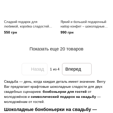
Сладкий подарок для
Яркий и большой подарочный
любимой, коробка сладостей –
набор конфет – шоколадные
шоколадка + конфеты в форме
медальоны + конфеты с
550 грн
990 грн
сердца Berry Bar
присыпками Berry Bar
Показать еще 20 товаров
Назад
Вперед
1
из 4
Свадьба — день, когда каждая деталь имеет значение. Berry
Bar предлагает крафтовые шоколадные сладости для двух
свадебных сценариев:
бонбоньерки для гостей
от
молодожёнов и
символический подарок на свадьбу
—
молодожёнам от гостей.
Шоколадные бонбоньерки на свадьбу —