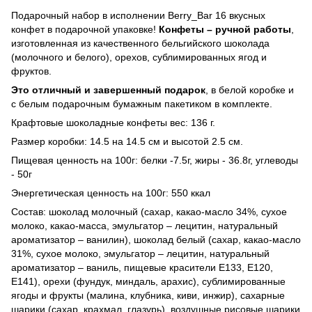
Подарочный набор в исполнении Berry_Bar 16 вкусных
конфет в подарочной упаковке!
Конфеты – ручной работы
,
изготовленная из качественного бельгийского шоколада
(молочного и белого), орехов, сублимированных ягод и
фруктов.
Это отличный и завершенный подарок
, в белой коробке и
с белым подарочным бумажным пакетиком в комплекте.
Крафтовые шоколадные конфеты вес: 136 г.
Размер коробки: 14.5 на 14.5 см и высотой 2.5 см.
Пищевая ценность на 100г: белки -7.5г, жиры - 36.8г, углеводы
- 50г
Энергетическая ценность на 100г: 550 ккал
Состав: шоколад молочный (сахар, какао-масло 34%, сухое
молоко, какао-масса, эмульгатор – лецитин, натуральный
ароматизатор – ванилин), шоколад белый (сахар, какао-масло
31%, сухое молоко, эмульгатор – лецитин, натуральный
ароматизатор – ваниль, пищевые красители E133, E120,
E141), орехи (фундук, миндаль, арахис), сублимированные
ягоды и фрукты (малина, клубника, киви, инжир), сахарные
шарики (сахар, крахмал, глазурь), воздушные рисовые шарики