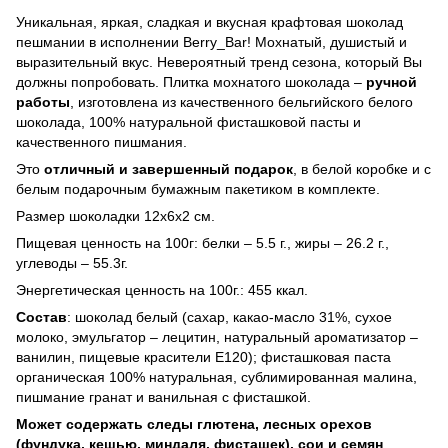
Уникальная, яркая, сладкая и вкусная крафтовая шоколад
пешмании в исполнении Berry_Bar! Мохнатый, душистый и
выразительный вкус. Невероятный тренд сезона, который Вы
должны попробовать. Плитка мохнатого шоколада –
ручной
работы
, изготовлена из качественного бельгийского белого
шоколада, 100% натуральной фисташковой пасты и
качественного пишмания.
Это
отличный и завершенный подарок
, в белой коробке и с
белым подарочным бумажным пакетиком в комплекте.
Размер шоколадки 12х6х2 см.
Пищевая ценность на 100г: белки – 5.5 г., жиры – 26.2 г.,
углеводы – 55.3г.
Энергетическая ценность на 100г.: 455 ккал.
Состав
: шоколад белый (сахар, какао-масло 31%, сухое
молоко, эмульгатор – лецитин, натуральный ароматизатор –
ванилин, пищевые красители E120); фисташковая паста
органическая 100% натуральная, сублимированная малина,
пишмание гранат и ванильная с фисташкой.
Может содержать следы глютена, лесных орехов
(фундука, кешью, миндаля, фисташек), сои и семян